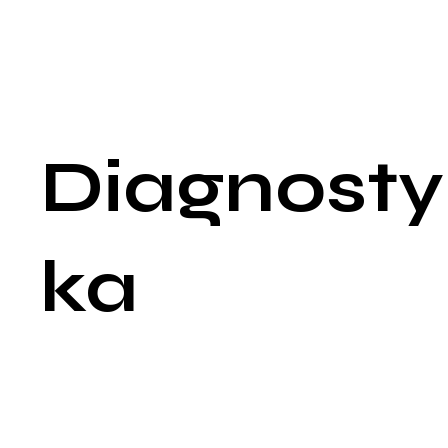
na inne narządy, mogą wystąpić objawy ogólnoustrojowe, tak
jak utrata masy ciała, osłabienie, niedokrwistość, obrzęki
kończyn dolnych (w wyniku nacisku na naczynia limfatyczne)
oraz ból w okolicy krzyżowej lub pleców, który wskazuje na
przerzuty do kości lub naciek nowotworowy na struktury
nerwowe.
Diagnosty
ka
Diagnostyka raka szyjki macicy opiera się na programach
badań przesiewowych oraz na diagnostyce uzupełniającej dla
kobiet zgłaszających objawy. Kluczowym elementem prewenc
i wczesnego wykrywania raka szyjki macicy jest regularne