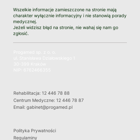
Wszelkie informacje zamieszczone na stronie mają
charakter wyłącznie informacyjny i nie stanowią porady
medycznej.
Jeżeli widzisz błąd na stronie, nie wahaj się nam go
zgłosić.
Progamed sp. z o. o.
ul. Stanisława Działowskiego 1
30-399 Kraków
NIP: 6762466355
Rehabilitacja: 12 446 78 88
Centrum Medyczne: 12 446 78 87
Email: gabinet@progamed.pl
Polityka Prywatności
Regulaminy