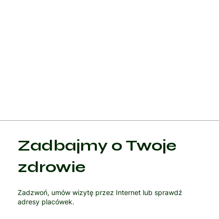
profilaktyki jest kluczowa dla zmniejszenia częstości
występowania tego nowotworu oraz zwiększenia szans na
wczesne wykrycie i skuteczne leczenie. Dzięki postępom w
medycynie, współczesne metody leczenia raka szyjki macicy
pozwalają na poprawę jakości życia pacjentek oraz
zwiększenie przeżywalności, nawet w przypadkach
zaawansowanych stadiów choroby.
Zadbajmy o Twoje
zdrowie
Zadzwoń, umów wizytę przez Internet lub sprawdź
adresy placówek.