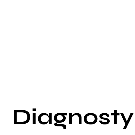
poważnie utrudnia aktywność seksualną.
Dodatkowo, choroba Peyroniego może powodować ból prącia
zarówno w stanie spoczynku, jak i podczas erekcji. Ból
zazwyczaj zmniejsza się z czasem, ale skrzywienie może
pozostać lub nawet się pogorszyć. W niektórych przypadkac
wyczuwalne są twardnienia lub guzki w obrębie prącia, które 
właśnie obszarami bliznowacenia.
Osoby cierpiące na chorobę Peyroniego mogą również
doświadczać trudności z erekcją lub zmniejszonego wrażenia
podczas stosunku seksualnego. W skrajnych przypadkach
może dochodzić do skrócenia długości prącia z powodu
skurczu bliznowatego. Wszystkie te objawy mogą prowadzić
do znacznego dyskomfortu emocjonalnego i psychicznego, w
tym obniżenia samooceny i problemów w relacjach intymnych
Diagnosty