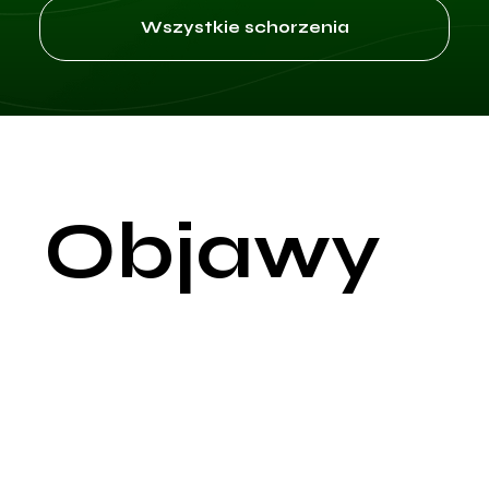
Wszystkie schorzenia
Objawy
Skrzywienie prącia, znane także jako choroba Peyroniego, jes
stanem charakteryzującym się powstawaniem bliznowatych
zmian w tkance prącia, co prowadzi do jego nieprawidłowego
wygięcia. Chociaż stopień skrzywienia może się różnić, objaw
zwykle stają się widoczne podczas wzwodu. Głównym objaw
jest wyraźne zagięcie prącia, które może być skierowane w
górę, w dół, na bok lub w kombinacji tych kierunków.
Skrzywienie to może być na tyle poważne, że uniemożliwia lu