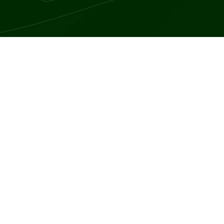
ke condition, obejmuje różnorodne objawy i dolegliwości, które po
ywu krwi do mózgu (udar niedokrwienny) lub przez krwawienie w 
uszkodzony.
darowego są trwałe trudności z motoryką, takie jak osłabienie, sz
a. Pacjenci mogą również doświadczać zaburzeń mowy i języka, znanyc