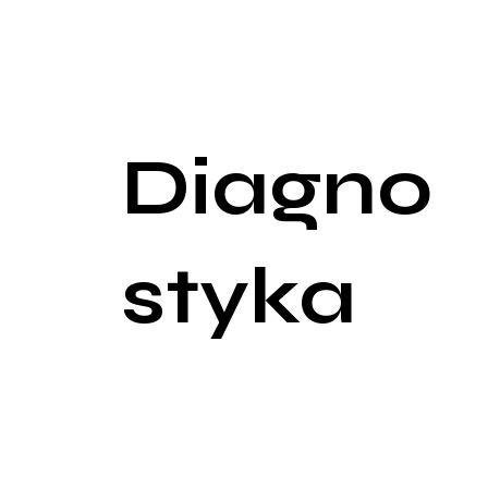
Inne neurologiczne i poznawcze deficyty mogą ob
organizacji i rozwiązywaniu problemów. Niektórzy
Dodatkowo, niektórzy pacjenci mogą cierpieć na tz
udarem, co dodatkowo komplikuje proces rehabilitac
Diagno
styka
Diagnostyka stanu poudarowego zaczyna się od dok
początkowych objawów. Kluczowe jest również zrozu
Neurologiczne badanie fizykalne przeprowadzane jes
zależnych od uszkodzonych obszarów mózgu. Testy