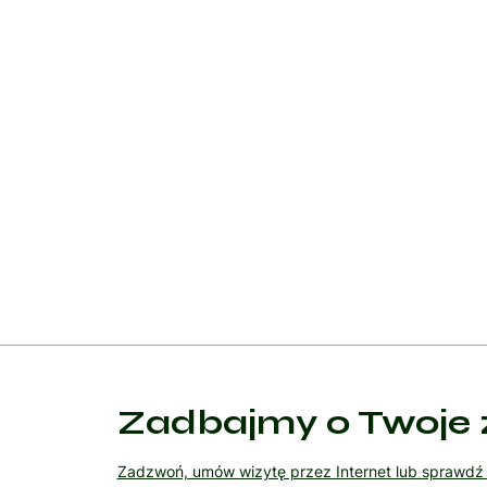
Rehabilitacja fizyczna, w tym fizjoterapia i terap
są zazwyczaj intensywne i skoncentrowane na konkr
codziennych czynności.
Interwencje logopedyczne są zalecane dla pacjent
tych, którzy doświadczają depresji, lęku czy inn
przeciw nadciśnieniu oraz inne, w zależności od w
Edukacja pacjenta i jego rodziny jest również wa
w codziennym życiu. Regularne monitorowanie i oc
Zadbajmy o Twoje 
Zadzwoń, umów wizytę przez Internet lub sprawd