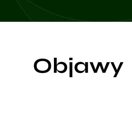
Objawy
Stan poudarowy, określany również jako post-stro
może być spowodowany przez zablokowanie przepł
często związane z obszarem mózgu, który został 
Najbardziej rozpowszechnionymi objawami stanu pou
(hemiplegia), które wpływają na jedną stronę ciał
rozumienie mówionego słowa, czytanie lub pisanie.