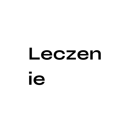
psychicznego.
Obrazowanie medyczne, takie jak tomografia komp
monitorowania postępu w czasie. Te badania mogą
W przypadku specyficznych problemów, takich jak t
przeprowadzić bardziej szczegółowe oceny i zalec
Leczen
ie
Leczenie stanu poudarowego jest zazwyczaj skomp
niezależności pacjenta, poprawa jakości życia i z