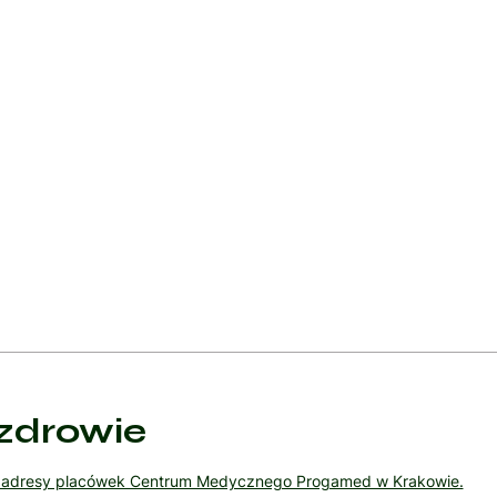
ia zajęciowa, jest kluczowa w pomaganiu pacjentom odzyskać jak najw
etnych celach, takich jak poprawa siły mięśniowej, zakresu ruchu, 
ów z zaburzeniami mowy i połykania, podczas gdy wsparcie psychol
ych problemów emocjonalnych. Leczenie farmakologiczne może obejm
spółistniejących stanów medycznych i ogólnego stanu zdrowia pacje
żnym aspektem leczenia, pomagającym zrozumieć naturę udaru, jego
ena postępów są konieczne, aby dostosować plan leczenia do zmieni
zdrowie
ź adresy placówek Centrum Medycznego Progamed w Krakowie.