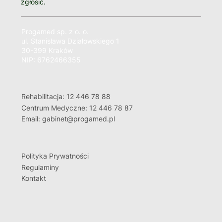
zgłosić.
Progamed sp. z o. o.
ul. Stanisława Działowskiego 1
30-399 Kraków
NIP: 6762466355
Rehabilitacja: 12 446 78 88
Centrum Medyczne: 12 446 78 87
Email: gabinet@progamed.pl
Polityka Prywatności
Regulaminy
Kontakt