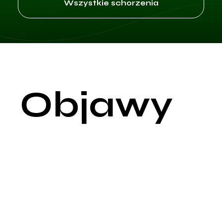
Wszystkie schorzenia
Objawy
Sztywność karku jest powszechnym objawem, który może by
wynikiem różnych stanów chorobowych, od łagodnych
problemów mięśniowych po poważne zaburzenia
neurologiczne. Sztywność karku objawia się trudnościami w
poruszaniu głową i uczuciem napięcia lub bólu w okolicy szyi.
Najczęstszymi objawami sztywności karku są ograniczony
zakres ruchu szyi, który może utrudniać codzienne czynności
takie jak skręcanie głowy w bok czy patrzenie w górę i w dół.