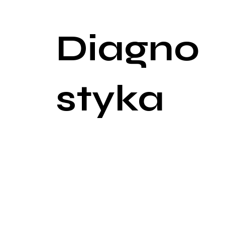
skurczowego przez kilka minut. Te testy są często
Diagno
styka
Diagnoza tężyczki opiera się przede wszystkim na
jest oznaczanie stężenia wapnia całkowitego, jed
magnezu i fosforu mogą także wpływać na obraz kli
Oprócz testów biochemicznych, ważna jest także 
poważnych zaburzeń rytmu serca. W celu ustaleni
poziomu parathormonu (PTH), witaminy D oraz bada