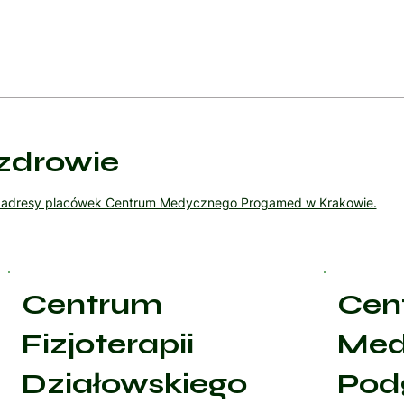
zdrowie
ź adresy placówek Centrum Medycznego Progamed w Krakowie.
Centrum
Cen
Fizjoterapii
Med
Działowskiego
Pod