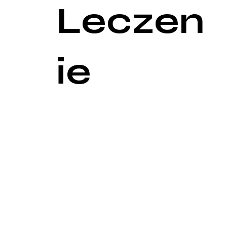
Leczen
ie
Leczenie tężyczki koncentruje się głównie na ko
ciężkie lub występuje ryzyko komplikacji, stosuje
jest formą z wyboru ze względu na mniejsze ryzyk
Długoterminowe leczenie obejmuje suplementację w
podstawowych, które mogły przyczynić się do rozwo
pokarmowym.
Zarządzanie tężyczką wymaga często interdyscypli
pacjenta i zapobieganie przyszłym epizodom. Regu
pacjentowi stabilnego stanu zdrowia.