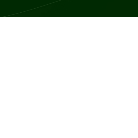
iczna, to stan medyczny charakteryzujący się obniżonym poziomem 
wy tężyczki są różnorodne i zależą głównie od stopnia hipokalcemii
st parestezja, która obejmuje mrowienie i uczucie drętwienia, naj
i, zwłaszcza dłoni i stóp, znany jako ręka położnika i stopa szew
 drgawki.
średnie, takie jak znak Chvostka, który polega na wystąpieniu skur
ifestujący się jako skurcz ręki i przedramienia po napompowaniu m