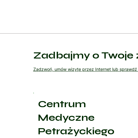
Zadbajmy o Twoje 
Zadzwoń, umów wizytę przez Internet lub sprawd
Centrum
Medyczne
Petrażyckiego