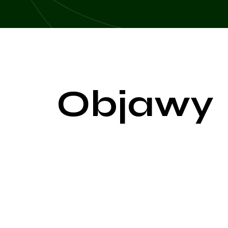
Objawy
Tężyczka, znana również jako hipokalcemia tetan
zwiększonej pobudliwości nerwowo-mięśniowej. Obja
Podstawowym i najczęściej obserwowanym objawem je
kończynach. Kolejnym symptomem jest skurcz mięśn
obejmujących całe ciało, znanych jako tężyczkowe
Charakterystyczne dla tężyczki są także objawy po
żuchwowego przed uchem, oraz znak Trousseau, man