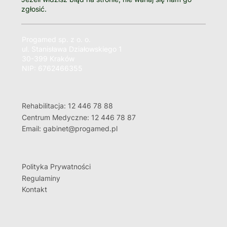
zgłosić.
Progamed sp. z o. o.
ul. Stanisława Działowskiego 1
30-399 Kraków
NIP: 6762466355
Rehabilitacja: 12 446 78 88
Centrum Medyczne: 12 446 78 87
Email: gabinet@progamed.pl
Polityka Prywatności
Regulaminy
Kontakt