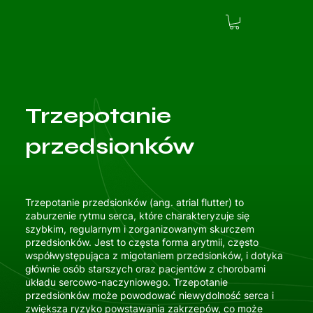
Trzepotanie
przedsionków
Trzepotanie przedsionków (ang. atrial flutter) to
zaburzenie rytmu serca, które charakteryzuje się
szybkim, regularnym i zorganizowanym skurczem
przedsionków. Jest to częsta forma arytmii, często
współwystępująca z migotaniem przedsionków, i dotyka
głównie osób starszych oraz pacjentów z chorobami
układu sercowo-naczyniowego. Trzepotanie
przedsionków może powodować niewydolność serca i
zwiększa ryzyko powstawania zakrzepów, co może