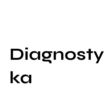
przeciążenia serca i upośledzenia jego funkcji. Ponadto,
trzepotanie przedsionków, podobnie jak migotanie
przedsionków, może prowadzić do tworzenia się skrzepów w
przedsionkach, co znacznie zwiększa ryzyko zatorowości, w
tym udaru mózgu. Częstość występowania objawów może by
różna, a pacjenci mogą doświadczać epizodów trzepotania
przedsionków trwających od kilku minut do kilku godzin, któr
ustępują samoistnie lub wymagają interwencji medycznej.
Diagnosty
ka
Diagnostyka trzepotania przedsionków rozpoczyna się od
dokładnego wywiadu lekarskiego oraz badania fizykalnego, 