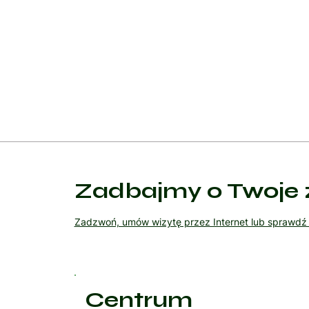
jak terapia poznawczo-behawioralna.
Leczenie powinno być dostosowane indywidualnie d
Współpraca między pacjentem a lekarzem jest kluc
Zadbajmy o Twoje 
Zadzwoń, umów wizytę przez Internet lub sprawd
Centrum