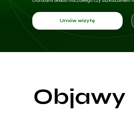
chorobami układu moczowego czy uszkodzeniem 
Umów wizytę
Objawy
Zaburzenia oddawania moczu, znane również jako 
one dotyczyć zarówno fazy napełniania pęcherza, 
oddawania moczu należą: