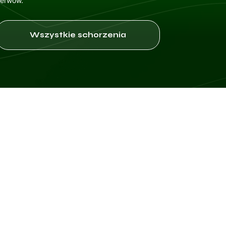
nerwów.
Wszystkie schorzenia
dysfunkcje mikcji, obejmują różnorodne objawy, które mogą wskaz
jak i fazy opróżniania, i wpływać na jakość życia pacjentów w róż