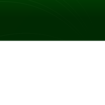
ywać na różne patologie układu moczowego. Mogą
nym stopniu. Do najczęstszych objawów zaburzeń