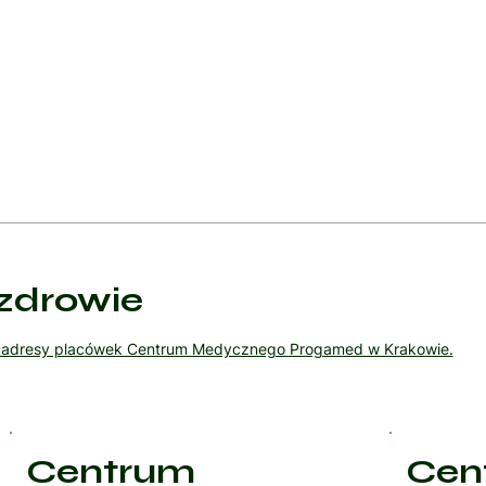
o pacjenta, z uwzględnieniem jego ogólnego stanu zdrowia, prefere
zowa dla skutecznego zarządzania objawami i poprawy jakości życi
zdrowie
ź adresy placówek Centrum Medycznego Progamed w Krakowie.
Centrum
Cen