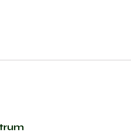
ncji i odpowiedzi na zastosowane terapie.
a.
trum