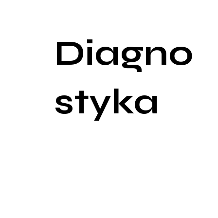
Uczucie niepełnego opróżnienia pęcherza: Uczucie,
dysfunkcją mięśnia wypieracza.
Diagno
styka
Diagnostyka zaburzeń oddawania moczu wymaga ko
diagnostyczne. Proces diagnostyczny może obejm
Wywiad medyczny: Zbieranie informacji na temat ob
chorób, przyjmowane leki, styl życia i nawyki żywi
Badanie fizykalne: Obejmuje ocenę stanu ogólnego
kobiet może być przeprowadzone badanie ginekol