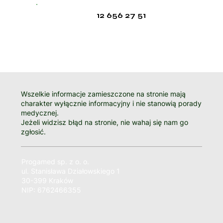
12 656 27 51
Wszelkie informacje zamieszczone na stronie mają
charakter wyłącznie informacyjny i nie stanowią porady
medycznej.
Jeżeli widzisz błąd na stronie, nie wahaj się nam go
zgłosić.
Progamed sp. z o. o.
ul. Stanisława Działowskiego 1
30-399 Kraków
NIP: 6762466355