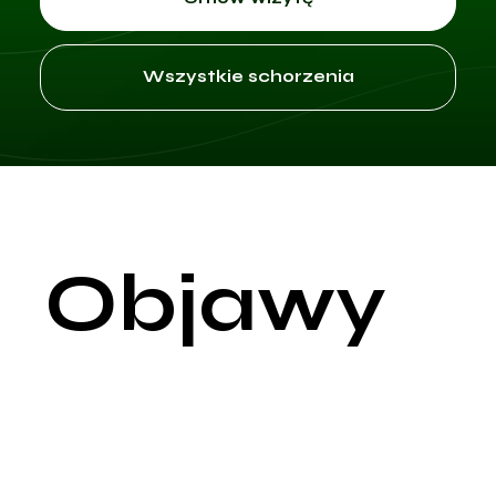
Wszystkie schorzenia
Objawy
Zaburzenia odporności obejmują szeroką gamę schorzeń, któ
wynikają z nieprawidłowego funkcjonowania układu
immunologicznego. Mogą one prowadzić do nadmiernej
reaktywności na bodźce (choroby autoimmunologiczne),
niedostatecznej reakcji (niedobory odporności), a także