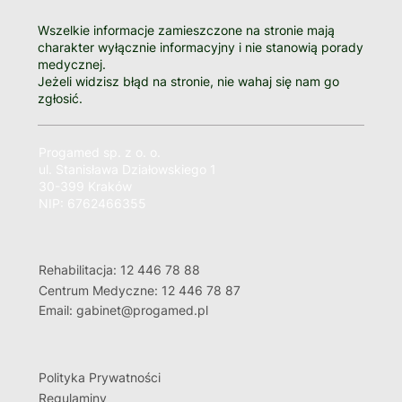
Wszelkie informacje zamieszczone na stronie mają
charakter wyłącznie informacyjny i nie stanowią porady
medycznej.
Jeżeli widzisz błąd na stronie, nie wahaj się nam go
zgłosić.
Progamed sp. z o. o.
ul. Stanisława Działowskiego 1
30-399 Kraków
NIP: 6762466355
Rehabilitacja: 12 446 78 88
Centrum Medyczne: 12 446 78 87
Email: gabinet@progamed.pl
Polityka Prywatności
Regulaminy