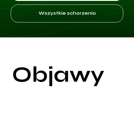
Wszystkie schorzenia
Objawy
Zaburzenia pamięci to różnego rodzaju deficyty w zdolności 
zapamiętywania informacji, które mogą wynikać z uszkodzeni
mózgu, chorób neurodegeneracyjnych, urazów głowy lub
innych przyczyn medycznych i psychologicznych. Objawy te
mogą znacząco wpływać na życie codzienne, zawodowe ora
społeczne osoby dotkniętej problemem.