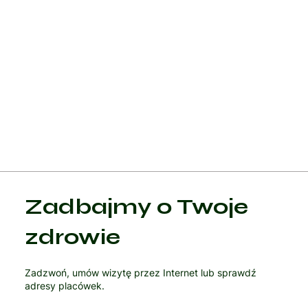
Wsparcie psychologiczne i wsparcie grupowe mogą również
odgrywać kluczową rolę w radzeniu sobie z frustracją, lękiem 
depresją, które często towarzyszą osobom cierpiącym na
zaburzenia pamięci. Regularne spotkania grupowe mogą
pomagać w wymianie doświadczeń, strategii radzenia sobie z
chorobą oraz w zapewnieniu emocjonalnego wsparcia.
Zadbajmy o Twoje
zdrowie
Zadzwoń, umów wizytę przez Internet lub sprawdź
adresy placówek.