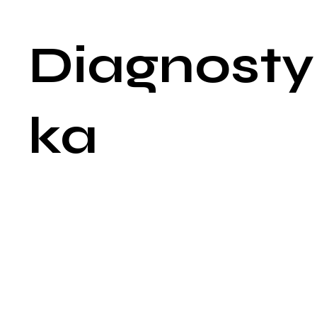
spowodowanymi brakami w pamięci.
Diagnosty
ka
Diagnostyka zaburzeń pamięci jest procesem kompleksowym
który zaczyna się od szczegółowego wywiadu medycznego i
neurologicznego. Podczas wywiadu, lekarz pyta o rodzaj i
zakres problemów z pamięcią, okoliczności ich występowania
oraz inne objawy towarzyszące, jak zmiany w zachowaniu cz
orientacji. Ważne jest także zebranie informacji na temat histor
medycznej pacjenta, w tym danych o ewentualnych urazach
głowy, używaniu substancji psychoaktywnych czy przebytyc
chorobach, które mogłyby wpłynąć na funkcjonowanie pamięc