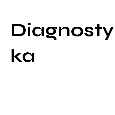
bezobjawowo, a ich obecność może zostać odkryta
przypadkowo podczas rutynowego badania.
Diagnosty
ka
Diagnostyka zaburzeń rytmu serca zwykle rozpoczyna się od
szczegółowego wywiadu medycznego i fizykalnego badania.
Lekarz może zapytać o objawy, historię medyczną, czynniki
ryzyka i rodzinne przypadki chorób serca. Podczas badania
fizykalnego lekarz oceni tętno, miarowość i regularność bicia
serca oraz sprawdzi, czy występują objawy takie jak obrzęki
nóg, co może wskazywać na zastoinową niewydolność serca.