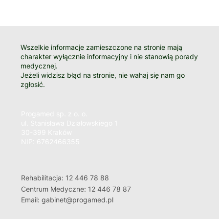
Wszelkie informacje zamieszczone na stronie mają
charakter wyłącznie informacyjny i nie stanowią porady
medycznej.
Jeżeli widzisz błąd na stronie, nie wahaj się nam go
zgłosić.
Progamed sp. z o. o.
ul. Stanisława Działowskiego 1
30-399 Kraków
NIP: 6762466355
Rehabilitacja: 12 446 78 88
Centrum Medyczne: 12 446 78 87
Email: gabinet@progamed.pl