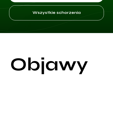
Wszystkie schorzenia
Objawy
Zaburzenia rytmu serca, znane również jako arytmie,
występują, gdy elektryczne impulsy, które koordynują bicie
serca, nie działają prawidłowo, co powoduje, że serce bije za
szybko, za wolno lub nieregularnie. Objawy arytmii mogą być
różne w zależności od typu i nasilenia zaburzenia, a niektóre
arytmie mogą nie wywoływać żadnych odczuwalnych