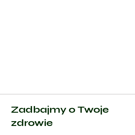
urządzenia implantowane, takie jak rozrusznik serca lub
defibrylator, które pomagają kontrolować rytm serca i mogą
automatycznie korygować niebezpieczne arytmie.
Oprócz leczenia medycznego, ważne jest również
wprowadzenie zmian w stylu życia, takich jak regularna
aktywność fizyczna, zdrowa dieta, utrzymanie odpowiedniej
wagi, ograniczenie spożycia kofeiny i alkoholu, unikanie stres
oraz rzucenie palenia, co może znacząco wpłynąć na popraw
funkcjonowania serca i ogólnego stanu zdrowia.
Zadbajmy o Twoje
zdrowie