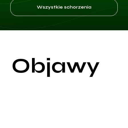
Wszystkie schorzenia
Objawy
Zaburzenia erekcji mogą objawiać się na różne sposoby, w
zależności od podstawowej przyczyny oraz innych
współistniejących problemów zdrowotnych. Najczęstszym
objawem jest trudność w osiągnięciu lub utrzymaniu erekcji
podczas prób podjęcia stosunku seksualnego. Mężczyźni mo
również doświadczać zmniejszonego libido, co często
towarzyszy obniżeniu poziomu testosteronu.