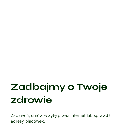
erekcji wynikają z niskiego poziomu testosteronu.
Psychoterapia, szczególnie kiedy przyczyny zaburzeń erekcji
mają podłoże psychologiczne, jak lęk czy depresja.
W niektórych przypadkach może być konieczna chirurgia, na
przykład implantacja protezy prącia, szczególnie w sytuacji,
gdy inne metody leczenia okazały się nieskuteczne.
Zadbajmy o Twoje
zdrowie
Zadzwoń, umów wizytę przez Internet lub sprawdź
adresy placówek.