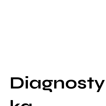
Inne objawy mogą obejmować:
Erekcje, które są zbyt słabe do penetracji.
Erekcje, które nie trwają wystarczająco długo, aby zakończyć
stosunek seksualny.
Zmniejszoną częstotliwość porannych erekcji.
Problemy z osiągnięciem erekcji niezależnie od intensywności
stymulacji seksualnej.
Często zaburzenia erekcji są pierwszym sygnałem
ostrzegawczym chorób układu sercowo-naczyniowego, takic
jak miażdżyca czy wysokie ciśnienie krwi, co wynika z tego, 
mniejsze naczynia krwionośne w penisie mogą być bardziej
podatne na zmiany aterosklerotyczne niż naczynia w innych
częściach ciała.
Diagnosty