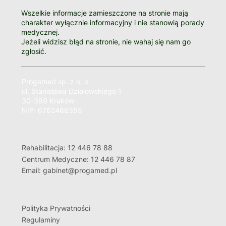
Wszelkie informacje zamieszczone na stronie mają
charakter wyłącznie informacyjny i nie stanowią porady
medycznej.
Jeżeli widzisz błąd na stronie, nie wahaj się nam go
zgłosić.
Progamed sp. z o. o.
ul. Stanisława Działowskiego 1
30-399 Kraków
NIP: 6762466355
Rehabilitacja: 12 446 78 88
Centrum Medyczne: 12 446 78 87
Email: gabinet@progamed.pl
Polityka Prywatności
Regulaminy