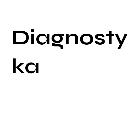
Objawy ogólnoustrojowe: Mogą obejmować nudności, wymioty
brak apetytu oraz ogólne złe samopoczucie.
Diagnosty
ka
Diagnostyka zapalenia nerek jest złożona i obejmuje różnorod
badania mające na celu potwierdzenie diagnozy, identyfikacj
przyczyny zapalenia oraz ocenę stopnia uszkodzenia nerek:
Wywiad medyczny i badanie fizykalne: Lekarz zbiera
szczegółowy wywiad dotyczący objawów, historii chorób,
zażywanych leków oraz przeprowadza badanie fizykalne,