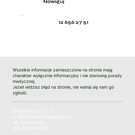
Nawiguj
12 656 27 51
Wszelkie informacje zamieszczone na stronie mają
charakter wyłącznie informacyjny i nie stanowią porady
medycznej.
Jeżeli widzisz błąd na stronie, nie wahaj się nam go
zgłosić.
Progamed sp. z o. o.
ul. Stanisława Działowskiego 1
30-399 Kraków
NIP: 6762466355