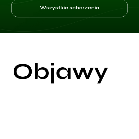
Wszystkie schorzenia
Objawy
Objawy zapalenia nerek mogą się różnić w zależności od
rodzaju i ciężkości stanu zapalnego, ale najczęściej obejmują:
Ból w okolicy lędźwiowej: Ból w dolnej części pleców, po jedne
lub obu stronach, jest typowy dla ostrego zapalenia nerek
(odmiedniczkowe zapalenie nerek). Ból może być ostry, kłują
i nasilać się przy ruchu lub palpacji.