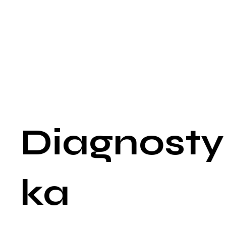
Rzęsistkowica, będąca infekcją pierwotniakową, charakteryzu
się obfitymi, zielonożółtymi lub szarymi, pienistymi upławami o
nieprzyjemnym zapachu. Często towarzyszy jej intensywny
świąd, pieczenie oraz bolesność podczas oddawania moczu i
stosunku płciowego. Objawy rzęsistkowicy mogą być bardzie
nasilone podczas miesiączki. Infekcje o podłożu nieinfekcyjny
spowodowane przez drażniące substancje chemiczne, takie j
detergenty, mydła czy środki higieniczne, mogą wywoływać
pieczenie, zaczerwienienie oraz suchość pochwy, jednak bez
charakterystycznych upławów.
Diagnosty
ka