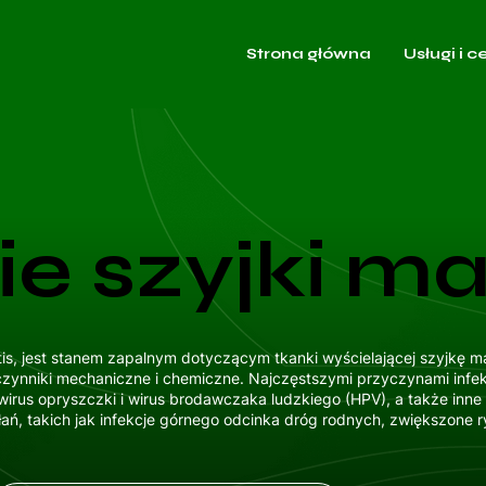
Strona główna
Usługi i c
e szyjki m
itis, jest stanem zapalnym dotyczącym tkanki wyścielającej szyjkę
 czynniki mechaniczne i chemiczne. Najczęstszymi przyczynami infek
m wirus opryszczki i wirus brodawczaka ludzkiego (HPV), a także in
ań, takich jak infekcje górnego odcinka dróg rodnych, zwiększone r