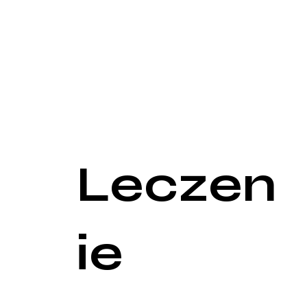
Podczas badania lekarz pobiera wymaz z szyjki mac
innych drobnoustrojów odpowiedzialnych za infekcj
szybkie i precyzyjne wykrycie patogenów, takich j
takich jak wirus opryszczki i HPV, które mogą być
Dodatkowo, lekarz może zalecić wykonanie testów 
towarzyszyć zapaleniu szyjki macicy. Badania cytolo
zakażenia HPV, który może prowadzić do dysplazji
wykonaniu badań hormonalnych, aby ocenić, czy z
Leczen
ie