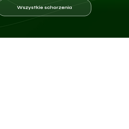
Wszystkie schorzenia
ane i zależą od rodzaju oraz intensywności infekcji. Wiele przypa
domego rozprzestrzeniania infekcji na partnerów seksualnych. W p
nie – od białych przez żółte aż do zielonkawych – i są często o n
tensywnym procesie zapalnym.