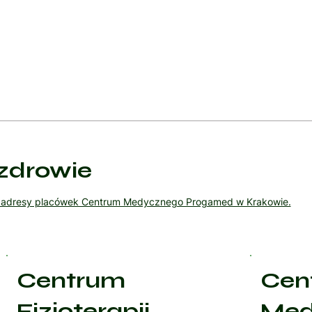
tecznego zapobiegania zapaleniu szyjki macicy oraz minimalizowan
 na wczesne wykrycie i skuteczne leczenie cervicitis, co znaczni
zdrowie
ź adresy placówek Centrum Medycznego Progamed w Krakowie.
Centrum
Cen
Fizjoterapii
Med