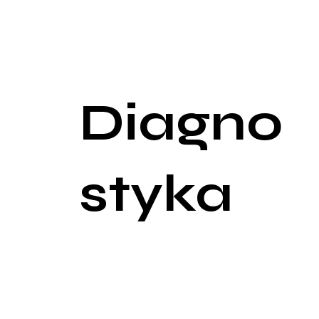
Ból lub dyskomfort podczas stosunku płciowego (dy
wynika z podrażnienia tkanki szyjki macicy. Dysko
struktury układu moczowego, co prowadzi do piecz
tym plamienia między miesiączkami, a także krwawie
gorączka, dreszcze, osłabienie, są rzadkie, ale m
Diagno
styka
Diagnostyka zapalenia szyjki macicy rozpoczyna si
antykoncepcji oraz wcześniejsze infekcje przenosz
zapalenia. Następnie przeprowadza się badanie gin
zaczerwienienie, obrzęk, obecność ropnych wydzi
powiększeniem i na wykonanie biopsji, jeśli istni