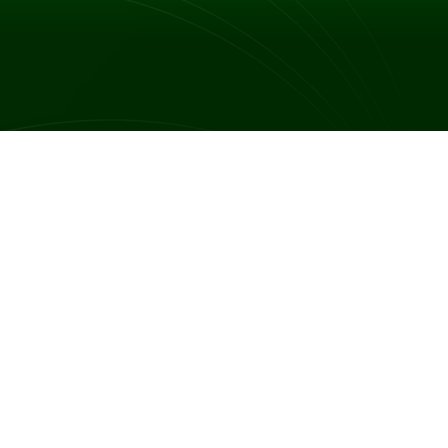
dków cervicitis przebiega bezobjawowo, co utrudnia
rzypadkach objawowych pacjentki często zgłaszają
ieprzyjemnym zapachu. W niektórych przypadkach