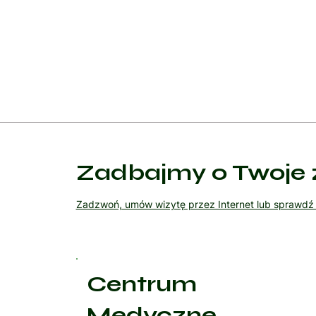
świadomość czynników ryzyka są kluczowe dla sku
monitorowanie zdrowia układu rozrodczego pozwala
zdrowotnych.
Zadbajmy o Twoje 
Zadzwoń, umów wizytę przez Internet lub sprawd
Centrum
Medyczne