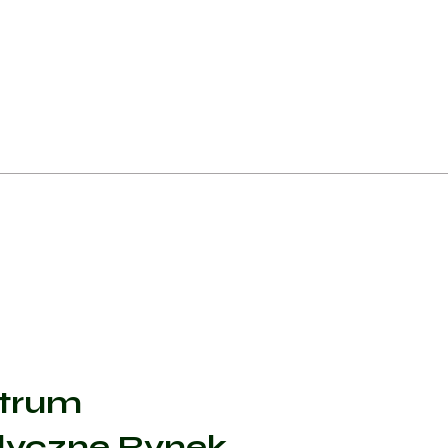
ia ryzyka powikłań zdrowotnych. Regularne
e zmniejsza ryzyko długoterminowych konsekwencji
trum
yczne Rynek