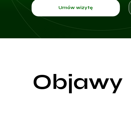
Umów wizytę
Objawy
Objawy zapalenia szyjki macicy mogą być zróżnicow
wczesne rozpoznanie i może prowadzić do nieświa
nietypowe upławy, które mogą mieć różne zabarwie
upławy są ropne i gęste, co może świadczyć o in