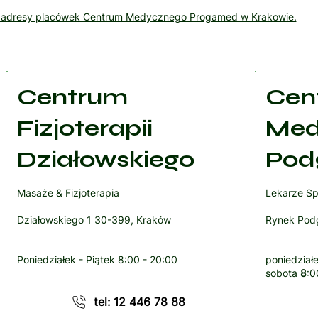
ź adresy placówek Centrum Medycznego Progamed w Krakowie.
Centrum
Cen
Fizjoterapii
Med
Działowskiego
Pod
Masaże & Fizjoterapia
Lekarze Sp
Działowskiego 1 30-399, Kraków
Rynek Podg
Poniedziałek - Piątek
8:00 - 20:00
poniedziałe
sobota
8
:0
tel: 12 446 78 88