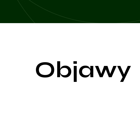
Objawy
Zespół Cushinga, będący rezultatem przewlekłej ek
ciała. Objawy te są zróżnicowane i mogą powodowa
Pacjenci z zespołem Cushinga często prezentują sp
(nadmierna ilość tkanki tłuszczowej na górnej częś
jednoczesnym zaniku mięśni na kończynach, co pro
Skórne objawy zespołu Cushinga obejmują cienką, ła