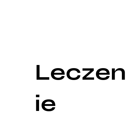
pacjentowi syntetycznego steroidu, deksametazonu
Dodatkowe badania mogą obejmować testy z duży
Również ocena poziomu ACTH jest ważna, poniewa
Obrazowanie medyczne, takie jak tomografia komp
mózgowej lub nadnerczach, które mogą być odpowi
szczegółowego zobrazowania.
Leczen
ie
Leczenie zespołu Cushinga zależy od jego przyczy
chirurgiczna polegająca na usunięciu guza. W przy