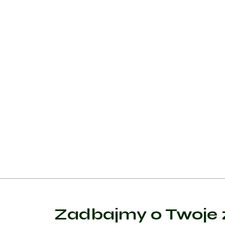
mózgowej lub farmakoterapię.
Leczenie farmakologiczne obejmuje stosowanie lek
W przypadku guzów nadnerczy zaleca się chirurgic
W sytuacjach, kiedy przyczyną zespołu Cushinga 
pierwotnego guza. W przypadku, gdy nie można usu
choroby.
Niezbędne jest również zarządzanie powikłaniami z
medycznych i ścisłej współpracy między pacjentem
optymalizacji zdrowia pacjenta po terapii.
Zadbajmy o Twoje 