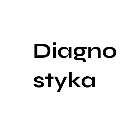
purpurowy kolor, oraz tendencję do trudno gojących
Inne znaczące objawy to wysokie ciśnienie krwi, ni
dojść do zmniejszenia libido i impotencji. Zespół
na metabolizm węglowodanów.
Diagno
styka
Diagnostyka zespołu Cushinga jest złożona i wyma
Diagnostyka rozpoczyna się od szczegółowego wyw
poziomów kortyzolu, które pomagają w stawianiu d
Pierwszym krokiem jest przeprowadzenie testu ha