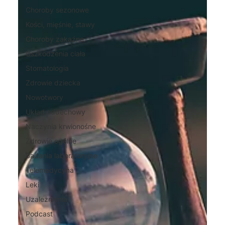
Choroby sezonowe
Kości, mięśnie, stawy
Choroby zakaźne
Uszkodzenia ciała
Stomatologia
Zdrowie dziecka
Nowotwory
Układ oddechowy
Naczynia krwionośne
Zdrowie ogólne
Badania laboratoryjne
Telemedycyna
Leki
Uzależnienia
Podcast