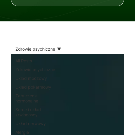
Zdrowie psychiczne
All Posts
Zdrowie psychiczne
Układ moczowy
Układ pokarmowy
Zaburzenia
hormonalne
Serce i układ
krwionośny
Układ nerwowy
Alergie