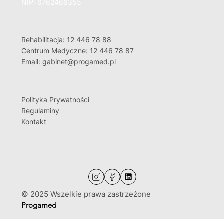
Wszelkie informacje zamieszczone na stronie mają
charakter wyłącznie informacyjny i nie stanowią porady
medycznej.
Jeżeli widzisz błąd na stronie, nie wahaj się nam go
zgłosić.
Progamed sp. z o. o.
ul. Stanisława Działowskiego 1
30-399 Kraków
NIP: 6762466355
Rehabilitacja: 12 446 78 88
Centrum Medyczne: 12 446 78 87
Email: gabinet@progamed.pl
Polityka Prywatności