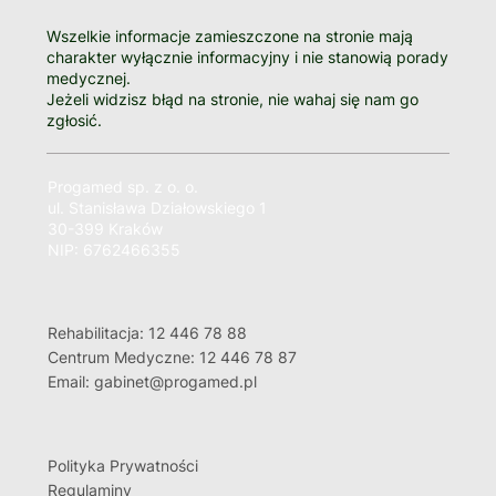
Zastanawiasz się kiedy
zgłosić się do lekarza?
Poradnik autorstwa Lekarza Medycyny
dotyczący tematu kiedy należy udać się do
doktora. Autor odpowiada na najważniejsze
pytania pacjentów i podpowiada, do jakiego
specjalisty należy się udać z konkretnymi
objawami.
Wszelkie informacje zamieszczone na stronie mają
charakter wyłącznie informacyjny i nie stanowią porady
medycznej.
Jeżeli widzisz błąd na stronie, nie wahaj się nam go
zgłosić.