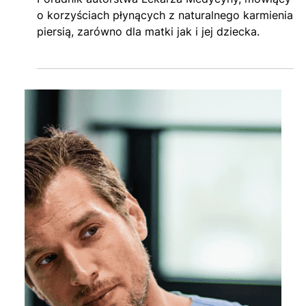
15 kwi 2024
3 minut(y) czytania
Czy karmienie piersią jest
zdrowsze (i lepsze)?
Poradnik autorstwa Lekarza Medycyny, mówiący
o korzyściach płynących z naturalnego karmienia
piersią, zarówno dla matki jak i jej dziecka.