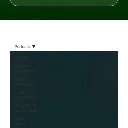
Podcast
All Posts
Zdrowie
psychiczne
Układ
moczowy
Układ
pokarmowy
Zaburzenia
hormonalne
Serce i
układ