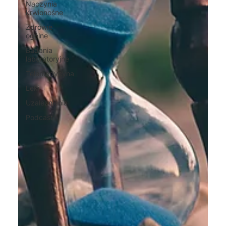
Naczynia
krwionośne
Zdrowie
ogólne
Badania
laboratoryjne
Telemedycyna
Leki
Uzależnienia
Podcast