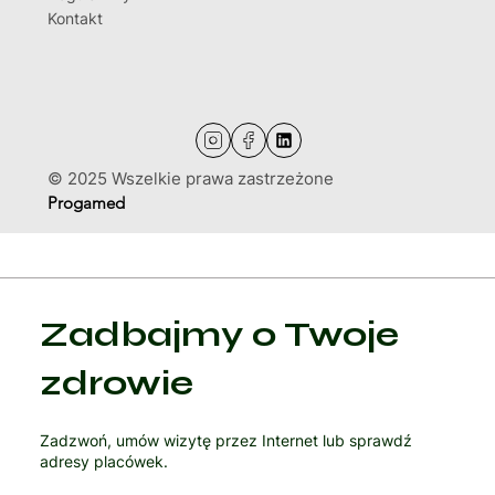
Progamed sp. z o. o.
ul. Stanisława Działowskiego 1
30-399 Kraków
NIP: 6762466355
Rehabilitacja: 12 446 78 88
Centrum Medyczne: 12 446 78 87
Email: gabinet@progamed.pl
Polityka Prywatności
Regulaminy
Kontakt