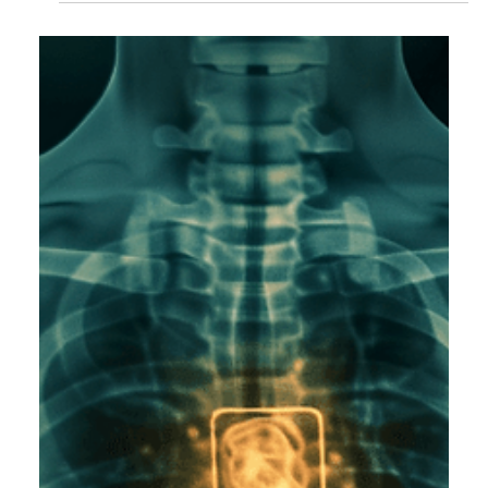
Witamina D - kiedy ją
brać?
Artykuł autorstwa Lekarza Medycyny dotyczący
zaleceń w suplementacji Witaminy D. Autor radzi,
jaką dawkę Witaminy D należy stosować i
odpowiada na pytanie, jak nie przedawkować
Witaminy D.