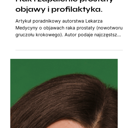
19 kwi 2024
6 minut(y) czytania
Rak i zapalenie prostaty -
objawy i profilaktyka.
Artykuł poradnikowy autorstwa Lekarza
Medycyny o objawach raka prostaty (nowotworu
gruczołu krokowego). Autor podaje najczęstsze
objawy choroby oraz informuje o sposobach na
przeciwdziałanie rakowi prostaty.