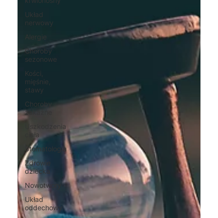
krwionośny
Układ
nerwowy
Alergie
Choroby
sezonowe
Kości,
mięśnie,
stawy
Choroby
zakaźne
Uszkodzenia
ciała
Stomatologia
Zdrowie
dziecka
Nowotwory
Układ
oddechowy